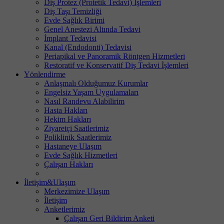
Diş Protez (Protetik Tedavi) İşlemleri
Diş Taşı Temizliği
Evde Sağlık Birimi
Genel Anestezi Altında Tedavi
İmplant Tedavisi
Kanal (Endodonti) Tedavisi
Periapikal ve Panoramik Röntgen Hizmetleri
Restoratif ve Konservatif Diş Tedavi İşlemleri
Yönlendirme
Anlaşmalı Olduğumuz Kurumlar
Engelsiz Yaşam Uygulamaları
Nasıl Randevu Alabilirim
Hasta Hakları
Hekim Hakları
Ziyaretçi Saatlerimiz
Poliklinik Saatlerimiz
Hastaneye Ulaşım
Evde Sağlık Hizmetleri
Çalışan Hakları
İletişim&Ulaşım
Merkezimize Ulaşım
İletişim
Anketlerimiz
Çalışan Geri Bildirim Anketi