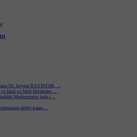
DI
manı Dt. Şeyma BAYINDIR, ...
e İdari ve Mali Hizmetler ...
ağlığı Merkezimize iade-i ...
urumumuza değer katan ...