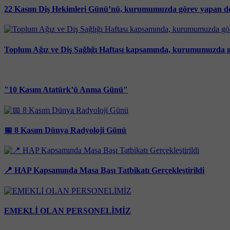
22 Kasım Diş Hekimleri Günü’nü, kurumumuzda görev yapan değe
Toplum Ağız ve Diş Sağlığı Haftası kapsamında, kurumumuzda göre
"10 Kasım Atatürk’ü Anma Günü"
📅 8 Kasım Dünya Radyoloji Günü
📍 HAP Kapsamında Masa Başı Tatbikatı Gerçekleştirildi
EMEKLİ OLAN PERSONELİMİZ