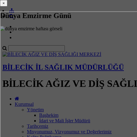
×
×
Dünya Emzirme Günü
BİLECİK İL SAĞLIK MÜDÜRLÜĞÜ
BİLECİK AĞIZ VE DİŞ SAĞL
Kurumsal
Yönetim
Başhekim
İdari ve Mali İşler Müdürü
Tarihçemiz
Misyonumuz, Vizyonumuz ve Değerlerimiz