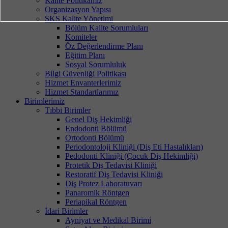
Kalite Politikamız
Organizasyon Yapısı
SKS Kalite Yönetimi
Bölüm Kalite Sorumluları
Komiteler
Öz Değerlendirme Planı
Eğitim Planı
Sosyal Sorumluluk
Bilgi Güvenliği Politikası
Hizmet Envanterlerimiz
Hizmet Standartlarımız
Birimlerimiz
Tıbbi Birimler
Genel Diş Hekimliği
Endodonti Bölümü
Ortodonti Bölümü
Periodontoloji Kliniği (Diş Eti Hastalıkları)
Pedodonti Kliniği (Çocuk Diş Hekimliği)
Protetik Diş Tedavisi Kliniği
Restoratif Diş Tedavisi Kliniği
Diş Protez Laboratuvarı
Panaromik Röntgen
Periapikal Röntgen
İdari Birimler
Ayniyat ve Medikal Birimi