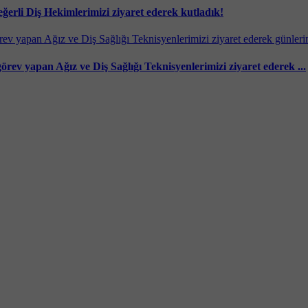
rli Diş Hekimlerimizi ziyaret ederek kutladık!
v yapan Ağız ve Diş Sağlığı Teknisyenlerimizi ziyaret ederek ...