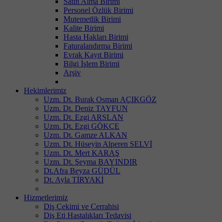
Satın Alma Birimi
Personel Özlük Birimi
Mutemetlik Birimi
Kalite Birimi
Hasta Hakları Birimi
Faturalandırma Birimi
Evrak Kayıt Birimi
Bilgi İşlem Birimi
Arşiv
Hekimlerimiz
Uzm. Dt. Burak Osman AÇIKGÖZ
Uzm. Dt. Deniz TAYFUN
Uzm. Dt. Ezgi ARSLAN
Uzm. Dt. Ezgi GÖKÇE
Uzm. Dt. Gamze ALKAN
Uzm. Dt. Hüseyin Alperen SELVİ
Uzm. Dt. Mert KARAŞ
Uzm. Dt. Şeyma BAYINDIR
Dt.Afra Beyza GÜDÜL
Dt. Ayla TİRYAKİ
Hizmetlerimiz
Diş Çekimi ve Cerrahisi
Diş Eti Hastalıkları Tedavisi