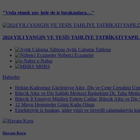
"Veda etmek zor, hele de iz bırakanlara…"
2024 YILI YANGIN VE TESİS TAHLİYE TATBİKATI YAPIL
Aylık Çalışma Tablosu
Nöbetçi Eczaneler
e-Nabız
MHRS
Haberler
Hekim Kadromuz Güçleniyor Ağız, Diş ve Çene Cerrahisi Uz
Bilecik Ağız ve Diş Sağlığı Merkezi Başhekimi Dt. Taha Metin v
Bilecik İl Emniyet Müdürü Erdem Çağlar, Bilecik Ağız ve Diş S
12 Mayıs Hemşireler Günü Kutlu Olsun
Emekleriyle iz bırakan, güler yüzü ve özverili çalışmalarıyla k
Havanı Koru