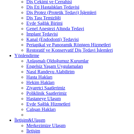
Diş Çekimi ve Cerrahisi
Diş Eti Hastalıkları Tedavisi
Diş Protez (Protetik Tedavi) İşlemleri
Diş Taşı Temizliği
Evde Sağlık Birimi
Genel Anestezi Altında Tedavi
İmplant Tedavisi
Kanal (Endodonti) Tedavisi
Periapikal ve Panoramik Röntgen Hizmetleri
Restoratif ve Konservatif Diş Tedavi İşlemleri
Yönlendirme
Anlaşmalı Olduğumuz Kurumlar
Engelsiz Yaşam Uygulamaları
Nasıl Randevu Alabilirim
Hasta Hakları
Hekim Hakları
Ziyaretçi Saatlerimiz
Poliklinik Saatlerimiz
Hastaneye Ulaşım
Evde Sağlık Hizmetleri
Çalışan Hakları
İletişim&Ulaşım
Merkezimize Ulaşım
İletişim