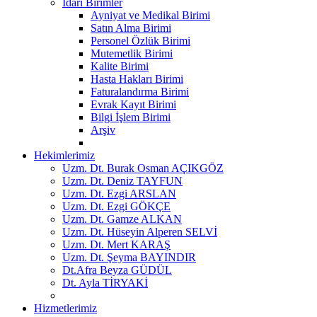
İdari Birimler
Ayniyat ve Medikal Birimi
Satın Alma Birimi
Personel Özlük Birimi
Mutemetlik Birimi
Kalite Birimi
Hasta Hakları Birimi
Faturalandırma Birimi
Evrak Kayıt Birimi
Bilgi İşlem Birimi
Arşiv
Hekimlerimiz
Uzm. Dt. Burak Osman AÇIKGÖZ
Uzm. Dt. Deniz TAYFUN
Uzm. Dt. Ezgi ARSLAN
Uzm. Dt. Ezgi GÖKÇE
Uzm. Dt. Gamze ALKAN
Uzm. Dt. Hüseyin Alperen SELVİ
Uzm. Dt. Mert KARAŞ
Uzm. Dt. Şeyma BAYINDIR
Dt.Afra Beyza GÜDÜL
Dt. Ayla TİRYAKİ
Hizmetlerimiz