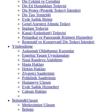
Diş Çekimi ve Cerrahisi
Diş Eti Hastalıkları Tedavisi
Diş Protez (Protetik Tedavi) İşlemleri
Diş Taşı Temizliği
Evde Sağlık Birimi
Genel Anestezi Altında Tedavi
İmplant Tedavisi
Kanal (Endodonti) Tedavisi
Periapikal ve Panoramik Röntgen Hizmetleri
Restoratif ve Konservatif Diş Tedavi İşlemleri
Yönlendirme
Anlaşmalı Olduğumuz Kurumlar
Engelsiz Yaşam Uygulamaları
Nasıl Randevu Alabilirim
Hasta Hakları
Hekim Hakları
Ziyaretçi Saatlerimiz
Poliklinik Saatlerimiz
Hastaneye Ulaşım
Evde Sağlık Hizmetleri
Çalışan Hakları
İletişim&Ulaşım
Merkezimize Ulaşım
İletişim