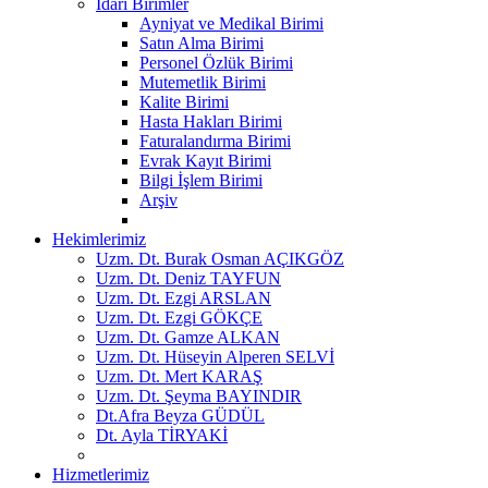
İdari Birimler
Ayniyat ve Medikal Birimi
Satın Alma Birimi
Personel Özlük Birimi
Mutemetlik Birimi
Kalite Birimi
Hasta Hakları Birimi
Faturalandırma Birimi
Evrak Kayıt Birimi
Bilgi İşlem Birimi
Arşiv
Hekimlerimiz
Uzm. Dt. Burak Osman AÇIKGÖZ
Uzm. Dt. Deniz TAYFUN
Uzm. Dt. Ezgi ARSLAN
Uzm. Dt. Ezgi GÖKÇE
Uzm. Dt. Gamze ALKAN
Uzm. Dt. Hüseyin Alperen SELVİ
Uzm. Dt. Mert KARAŞ
Uzm. Dt. Şeyma BAYINDIR
Dt.Afra Beyza GÜDÜL
Dt. Ayla TİRYAKİ
Hizmetlerimiz