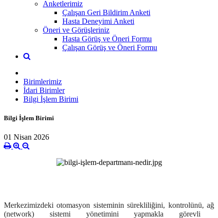
Anketlerimiz
Çalışan Geri Bildirim Anketi
Hasta Deneyimi Anketi
Öneri ve Görüşleriniz
Hasta Görüş ve Öneri Formu
Çalışan Görüş ve Öneri Formu
Birimlerimiz
İdari Birimler
Bilgi İşlem Birimi
Bilgi İşlem Birimi
01 Nisan 2026
Merkezimizdeki otomasyon sisteminin süreklili
ğ
ini, kontrol
ü
n
ü
, a
ğ
(network) sistemi y
ö
netimini yapmakla g
ö
revli