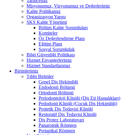
Tarihçemiz
Misyonumuz, Vizyonumuz ve Değerlerimiz
Kalite Politikamız
Organizasyon Yapısı
SKS Kalite Yönetimi
Bölüm Kalite Sorumluları
Komiteler
Öz Değerlendirme Planı
Eğitim Planı
Sosyal Sorumluluk
Bilgi Güvenliği Politikası
Hizmet Envanterlerimiz
Hizmet Standartlarımız
Birimlerimiz
Tıbbi Birimler
Genel Diş Hekimliği
Endodonti Bölümü
Ortodonti Bölümü
Periodontoloji Kliniği (Diş Eti Hastalıkları)
Pedodonti Kliniği (Çocuk Diş Hekimliği)
Protetik Diş Tedavisi Kliniği
Restoratif Diş Tedavisi Kliniği
Diş Protez Laboratuvarı
Panaromik Röntgen
Periapikal Röntgen