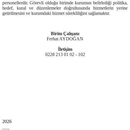
personellerdir.
G
ö
revli oldu
ğ
u birimde kurumun belirledi
ğ
i politika,
hedef, kural ve d
ü
zenlemeler do
ğ
rultusunda hizmetlerin yerine
getirilmesini ve kurumdaki hizmet s
ü
reklili
ğ
ini sa
ğ
lamakt
ı
r.
Birim Çalışanı
Ferhat AYDOĞAN
İletişim
0228 213 01 02 - 102
2026