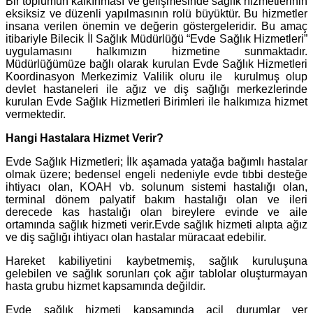
Bir toplumun kalkınması ve gelişmesinde sağlık hizmetlerinin
eksiksiz ve düzenli yapılmasının rolü büyüktür. Bu hizmetler
insana verilen önemin ve değerin göstergeleridir. Bu amaç
itibariyle Bilecik İl Sağlık Müdürlüğü “Evde Sağlık Hizmetleri”
uygulamasını halkımızın hizmetine sunmaktadır.
Müdürlüğümüze bağlı olarak kurulan Evde Sağlık Hizmetleri
Koordinasyon Merkezimiz Valilik oluru ile kurulmuş olup
devlet hastaneleri ile ağız ve diş sağlığı merkezlerinde
kurulan Evde Sağlık Hizmetleri Birimleri ile halkımıza hizmet
vermektedir.
Hangi Hastalara Hizmet Verir?
Evde Sağlık Hizmetleri; İlk aşamada yatağa bağımlı hastalar
olmak üzere; bedensel engeli nedeniyle evde tıbbi desteğe
ihtiyacı olan, KOAH vb. solunum sistemi hastalığı olan,
terminal dönem palyatif bakım hastalığı olan ve ileri
derecede kas hastalığı olan bireylere evinde ve aile
ortamında sağlık hizmeti verir.Evde sağlık hizmeti alıpta ağız
ve diş sağlığı ihtiyacı olan hastalar müracaat edebilir.
Hareket kabiliyetini kaybetmemiş, sağlık kuruluşuna
gelebilen ve sağlık sorunları çok ağır tablolar oluşturmayan
hasta grubu hizmet kapsamında değildir.
Evde sağlık hizmeti kapsamında acil durumlar yer