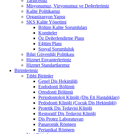
Tarihçemiz
Misyonumuz, Vizyonumuz ve Değerlerimiz
Kalite Politikamız
Organizasyon Yapısı
SKS Kalite Yönetimi
Bölüm Kalite Sorumluları
Komiteler
Öz Değerlendirme Planı
Eğitim Planı
Sosyal Sorumluluk
Bilgi Güvenliği Politikası
Hizmet Envanterlerimiz
Hizmet Standartlarımız
Birimlerimiz
Tıbbi Birimler
Genel Diş Hekimliği
Endodonti Bölümü
Ortodonti Bölümü
Periodontoloji Kliniği (Diş Eti Hastalıkları)
Pedodonti Kliniği (Çocuk Diş Hekimliği)
Protetik Diş Tedavisi Kliniği
Restoratif Diş Tedavisi Kliniği
Diş Protez Laboratuvarı
Panaromik Röntgen
Periapikal Röntgen