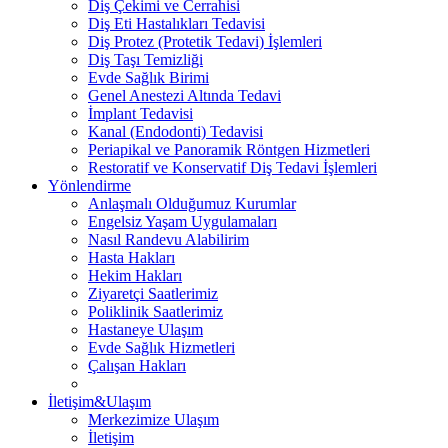
Diş Çekimi ve Cerrahisi
Diş Eti Hastalıkları Tedavisi
Diş Protez (Protetik Tedavi) İşlemleri
Diş Taşı Temizliği
Evde Sağlık Birimi
Genel Anestezi Altında Tedavi
İmplant Tedavisi
Kanal (Endodonti) Tedavisi
Periapikal ve Panoramik Röntgen Hizmetleri
Restoratif ve Konservatif Diş Tedavi İşlemleri
Yönlendirme
Anlaşmalı Olduğumuz Kurumlar
Engelsiz Yaşam Uygulamaları
Nasıl Randevu Alabilirim
Hasta Hakları
Hekim Hakları
Ziyaretçi Saatlerimiz
Poliklinik Saatlerimiz
Hastaneye Ulaşım
Evde Sağlık Hizmetleri
Çalışan Hakları
İletişim&Ulaşım
Merkezimize Ulaşım
İletişim