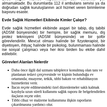
almamaktadır. Bu durumlarda 112 il ambulans servisi ya da
doğrudan sağlık kuruluşlarının acil hizmet veren birimlerine
başvuru esastır.
Evde Sağlık Hizmetleri Ekibinde Kimler Çalışır?
Evde sağlık hizmetleri ekibinde asgari bir tabip, diş tabibi
(ADSM bünyesinde) bir hemşire, bir sağlık memuru, diş
protez teknisyeni (ADSM bünyesinde) ve bir şoför
görevlendirilir. Mevcut olması halinde bir fizyoterapist, bir
diyetisyen, ihtiyaç halinde bir psikolog, bulunmaması halinde
ise sosyal çalışmacı veya her ikisi birden bu ekibe dahil
edilebilir.
Görevleri Alanları Nelerdir
Daha önce ilgili dal uzmanı tabiplerce konulmuş olan tanı ve
planlanan tedavi çerçevesinde ve kişinin bulunduğu ev
ortamında; muayene, tetkik, tıbbi bakım ve rehabilitasyon
hizmetlerini verir.
İlacın reçete edilmesindeki özel düzenlemeler saklı kalmak
kaydıyla uzun süreli kullanımı sağlık raporu ile belgelendirilen
ilaçların reçete eder.
Tıbbi cihaz ve malzeme kullanımına ilişkin raporların
çıkarılmasına yardımcı olur.