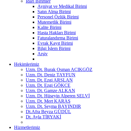
İdari Birimler
Ayniyat ve Medikal Birimi
Satın Alma Birimi
Personel Özlük Birimi
Mutemetlik Birimi
Kalite Birimi
Hasta Hakları Birimi
Faturalandırma Birimi
Evrak Kayıt Birimi
Bilgi İşlem Birimi
Arşiv
Hekimlerimiz
Uzm. Dt. Burak Osman AÇIKGÖZ
Uzm. Dt. Deniz TAYFUN
Uzm. Dt. Ezgi ARSLAN
Uzm. Dt. Ezgi GÖKÇE
Uzm. Dt. Gamze ALKAN
Uzm. Dt. Hüseyin Alperen SELVİ
Uzm. Dt. Mert KARAŞ
Uzm. Dt. Şeyma BAYINDIR
Dt.Afra Beyza GÜDÜL
Dt. Ayla TİRYAKİ
Hizmetlerimiz