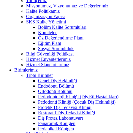
Tarihçemiz
Misyonumuz, Vizyonumuz ve Değerlerimiz
Kalite Politikamız
Organizasyon Yapısı
SKS Kalite Yönetimi
Bölüm Kalite Sorumluları
Komiteler
Öz Değerlendirme Planı
Eğitim Planı
Sosyal Sorumluluk
Bilgi Güvenliği Politikası
Hizmet Envanterlerimiz
Hizmet Standartlarımız
Birimlerimiz
Tıbbi Birimler
Genel Diş Hekimliği
Endodonti Bölümü
Ortodonti Bölümü
Periodontoloji Kliniği (Diş Eti Hastalıkları)
Pedodonti Kliniği (Çocuk Diş Hekimliği)
Protetik Diş Tedavisi Kliniği
Restoratif Diş Tedavisi Kliniği
Diş Protez Laboratuvarı
Panaromik Röntgen
Periapikal Röntgen