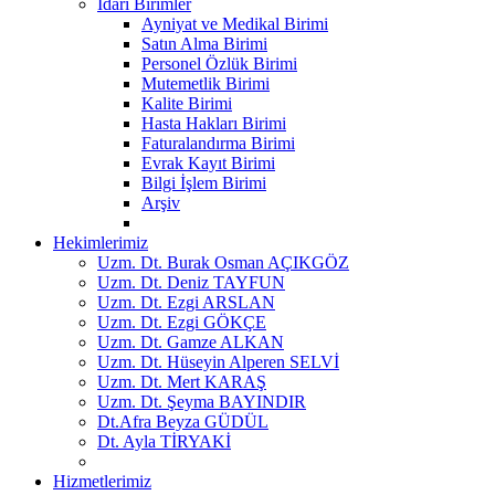
İdari Birimler
Ayniyat ve Medikal Birimi
Satın Alma Birimi
Personel Özlük Birimi
Mutemetlik Birimi
Kalite Birimi
Hasta Hakları Birimi
Faturalandırma Birimi
Evrak Kayıt Birimi
Bilgi İşlem Birimi
Arşiv
Hekimlerimiz
Uzm. Dt. Burak Osman AÇIKGÖZ
Uzm. Dt. Deniz TAYFUN
Uzm. Dt. Ezgi ARSLAN
Uzm. Dt. Ezgi GÖKÇE
Uzm. Dt. Gamze ALKAN
Uzm. Dt. Hüseyin Alperen SELVİ
Uzm. Dt. Mert KARAŞ
Uzm. Dt. Şeyma BAYINDIR
Dt.Afra Beyza GÜDÜL
Dt. Ayla TİRYAKİ
Hizmetlerimiz