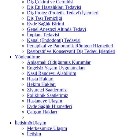
Diş Çekimi ve Cerrahisi
Diş Eti Hastalıkları Tedavisi
Diş Protez (Protetik Tedavi) İşlemleri
Diş Taşı Temizliği
Evde Sağlık Birimi
Genel Anestezi Altında Tedavi
İmplant Tedavisi
Kanal (Endodonti) Tedavisi
Periapikal ve Panoramik Röntgen Hizmetleri
Restoratif ve Konservatif Diş Tedavi İşlemleri
Yönlendirme
Anlaşmalı Olduğumuz Kurumlar
Engelsiz Yaşam Uygulamaları
Nasıl Randevu Alabilirim
Hasta Hakları
Hekim Hakları
Ziyaretçi Saatlerimiz
Poliklinik Saatlerimiz
Hastaneye Ulaşım
Evde Sağlık Hizmetleri
Çalışan Hakları
İletişim&Ulaşım
Merkezimize Ulaşım
İletişim